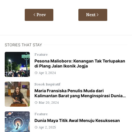
Prev
Next
STORIES THAT STAY
Feature
Pesona Malioboro: Kenangan Tak Terlupakan
di Plang Jalan Ikonik Jogja
Apr 3, 2024
Sosok Inspiratif
Maria Fransiska Penulis Muda dari
Kalimantan Barat yang Menginspirasi Dunia
Tulis Menulis
Mar 20, 2024
Feature
Dunia Maya Titik Awal Menuju Kesuksesan
Apr 2, 2025