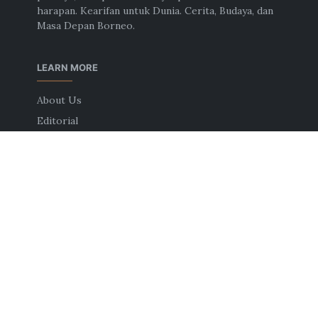
harapan. Kearifan untuk Dunia. Cerita, Budaya, dan
Masa Depan Borneo.
LEARN MORE
About Us
Editorial
Contact Us
Term & Condition
Disclaimer
Privacy Policy
ChangeLog
FOLLOW US